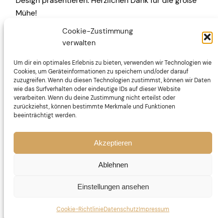
Design präsentieren. Herzlichen Dank für die große
Mühe!
Cookie-Zustimmung
verwalten
Um dir ein optimales Erlebnis zu bieten, verwenden wir Technologien wie
Cookies, um Geräteinformationen zu speichern und/oder darauf
zuzugreifen. Wenn du diesen Technologien zustimmst, können wir Daten
wie das Surfverhalten oder eindeutige IDs auf dieser Website
verarbeiten. Wenn du deine Zustimmung nicht erteilst oder
zurückziehst, können bestimmte Merkmale und Funktionen
beeinträchtigt werden.
Grundschule Schleizer Straße
Impressum
Akzeptieren
Datenschutz
Kooperationspartner
Ablehnen
Einstellungen ansehen
Cookie-Richtlinie
Cookie-Richtlinie
Datenschutz
Impressum